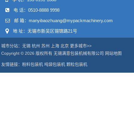
电 话：
0510-8888 9998
邮 箱：manyibaozhuang@mypackmachinery.com
地 址：无锡市新吴区锡锦路21号
城市分站：
无锡
杭州
苏州
上海
北京
更多城市>>
Copyright © 2026 版权所有 无锡满意包装机械有限公司
网站地图
友情链接：
粉料包装机
吨袋包装机
颗粒包装机