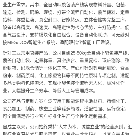
业生产需求。其中，全自动吨袋包装产线实现物料计量、包装、
输送、检测、码垛、缠绕、打带全流程自动化，覆盖储料、定量
给料、称重包装、真空封口、智能转运、立体仓储等完整工序。
设备以高精度、高速度、高稳定性为核心优势，主打防扬尘、低
含气量设计，支持模块化自由组合、设备自动化联动，可无缝对
接MES/DCS智能生产系统，适配现代化智能工厂建设。
针对工业常用袋装产品，公司自研25-50kg全自动小袋包装产线，
覆盖自动上袋、定量称重、真空热合、重量复检、瑕疵剔除、整
形封箱、码垛仓储等一体化工序。产线可针对锂电超细粉、食品
粉末、制药原料、化工橡塑物料等不同特性原料专项定制，适配
多品类物料包装需求，实现小袋包装全流程无人化、标准化作
业，大幅提升生产效率、降低人工与管理成本。
公司产品与定制方案广泛应用于新能源锂电池材料、精细化工、
食品加工、制药、橡塑工业等诸多领域，适配性强、运行稳定，
可全面满足各行业客户标准化生产与个性化定制需求。
自成立以来，公司始终秉持“人才为本、诚信立业”的经营原则，汇
聚行业资深技术与服务精英，以专业技术为核心、以客户需求为