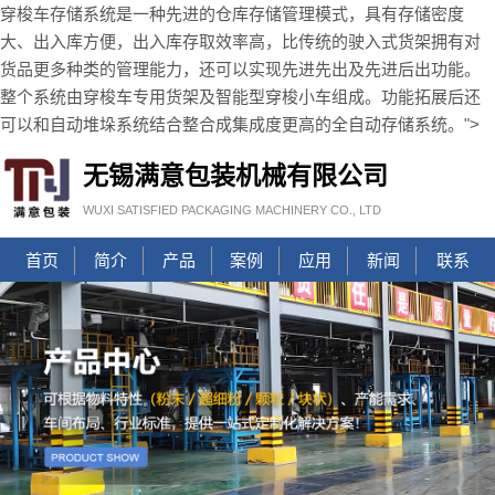
穿梭车存储系统是一种先进的仓库存储管理模式，具有存储密度
大、出入库方便，出入库存取效率高，比传统的驶入式货架拥有对
货品更多种类的管理能力，还可以实现先进先出及先进后出功能。
整个系统由穿梭车专用货架及智能型穿梭小车组成。功能拓展后还
可以和自动堆垛系统结合整合成集成度更高的全自动存储系统。">
无锡满意包装机械有限公司
WUXI SATISFIED PACKAGING MACHINERY CO., LTD
首页
简介
产品
案例
应用
新闻
联系